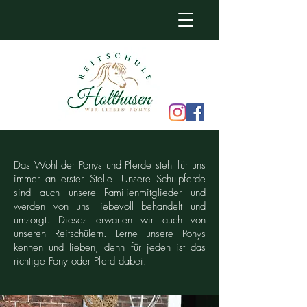
Das Wohl der Ponys und Pferde steht für uns
immer an erster Stelle. Unsere Schulpferde
sind auch unsere Familienmitglieder und
werden von uns liebevoll behandelt und
umsorgt. Dieses erwarten wir auch von
unseren Reitschülern. Lerne unsere Ponys
kennen und lieben, denn für jeden ist das
richtige Pony oder Pferd dabei.